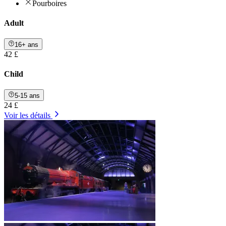
Pourboires
Adult
16+ ans
42 £
Child
5-15 ans
24 £
Voir les détails