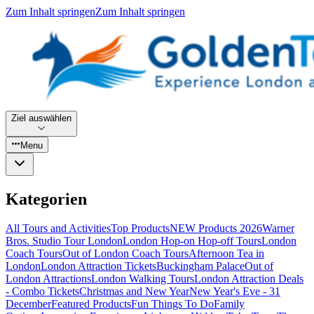
Zum Inhalt springen
Zum Inhalt springen
Ziel auswählen
Menu
Kategorien
All Tours and Activities
Top Products
NEW Products 2026
Warner
Bros. Studio Tour London
London Hop-on Hop-off Tours
London
Coach Tours
Out of London Coach Tours
Afternoon Tea in
London
London Attraction Tickets
Buckingham Palace
Out of
London Attractions
London Walking Tours
London Attraction Deals
- Combo Tickets
Christmas and New Year
New Year's Eve - 31
December
Featured Products
Fun Things To Do
Family