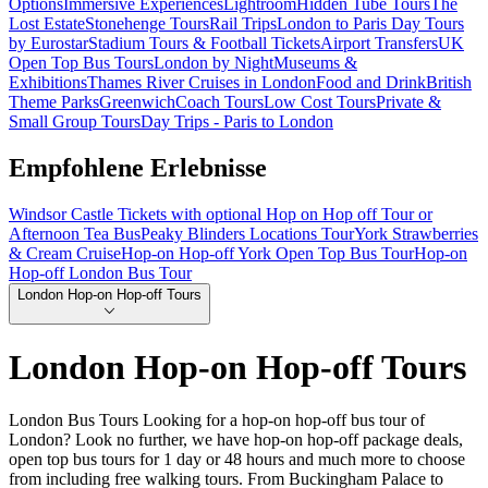
Options
Immersive Experiences
Lightroom
Hidden Tube Tours
The
Lost Estate
Stonehenge Tours
Rail Trips
London to Paris Day Tours
by Eurostar
Stadium Tours & Football Tickets
Airport Transfers
UK
Open Top Bus Tours
London by Night
Museums &
Exhibitions
Thames River Cruises in London
Food and Drink
British
Theme Parks
Greenwich
Coach Tours
Low Cost Tours
Private &
Small Group Tours
Day Trips - Paris to London
Empfohlene Erlebnisse
Windsor Castle Tickets with optional Hop on Hop off Tour or
Afternoon Tea Bus
Peaky Blinders Locations Tour
York Strawberries
& Cream Cruise
Hop-on Hop-off York Open Top Bus Tour
Hop-on
Hop-off London Bus Tour
London Hop-on Hop-off Tours
London Hop-on Hop-off Tours
London Bus Tours Looking for a hop-on hop-off bus tour of
London? Look no further, we have hop-on hop-off package deals,
open top bus tours for 1 day or 48 hours and much more to choose
from including free walking tours. From Buckingham Palace to