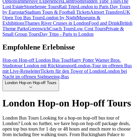
Options
Immersive Experiences
Lightroom
Hidden Tube Tours
The
Lost Estate
Stonehenge Tours
Rail Trips
London to Paris Day Tours
by Eurostar
Stadium Tours & Football Tickets
Airport Transfers
UK
Open Top Bus Tours
London by Night
Museums &
Exhibitions
Thames River Cruises in London
Food and Drink
British
Theme Parks
Greenwich
Coach Tours
Low Cost Tours
Private &
Small Group Tours
Day Trips - Paris to London
Empfohlene Erlebnisse
Hop-on Hop-off London Bus Tour
Harry Potter Warner Bros.
Studiotour London mit Rücktransport
London-Tour im offenen Bus
mit Live-Reiseleiter
Tickets für den Tower of London
London bei
Nacht im offenen Sightseeing-Bus
London Hop-on Hop-off Tours
London Hop-on Hop-off Tours
London Bus Tours Looking for a hop-on hop-off bus tour of
London? Look no further, we have hop-on hop-off package deals,
open top bus tours for 1 day or 48 hours and much more to choose
from including free walking tours. From Buckingham Palace to