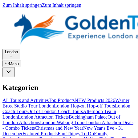
Zum Inhalt springen
Zum Inhalt springen
London
Menu
Kategorien
All Tours and Activities
Top Products
NEW Products 2026
Warner
Bros. Studio Tour London
London Hop-on Hop-off Tours
London
Coach Tours
Out of London Coach Tours
Afternoon Tea in
London
London Attraction Tickets
Buckingham Palace
Out of
London Attractions
London Walking Tours
London Attraction Deals
- Combo Tickets
Christmas and New Year
New Year's Eve - 31
December
Featured Products
Fun Things To Do
Family