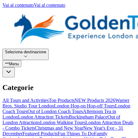
Vai al contenuto
Vai al contenuto
Seleziona destinazione
Menu
Categorie
All Tours and Activities
Top Products
NEW Products 2026
Warner
Bros. Studio Tour London
London Hop-on Hop-off Tours
London
Coach Tours
Out of London Coach Tours
Afternoon Tea in
London
London Attraction Tickets
Buckingham Palace
Out of
London Attractions
London Walking Tours
London Attraction Deals
- Combo Tickets
Christmas and New Year
New Year's Eve - 31
December
Featured Products
Fun Things To Do
Family