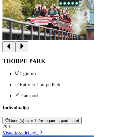
THORPE PARK
1 giorno
Entry to Thorpe Park
Transport
Individual(s)
Guest(s) over 1.2m require a paid ticket
29 £
Visualizza dettagli