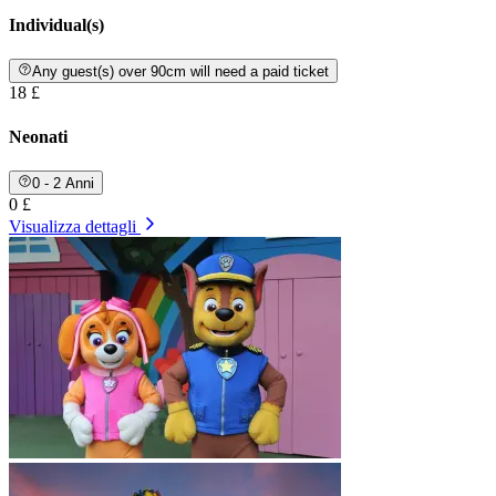
Individual(s)
Any guest(s) over 90cm will need a paid ticket
18 £
Neonati
0 - 2 Anni
0 £
Visualizza dettagli