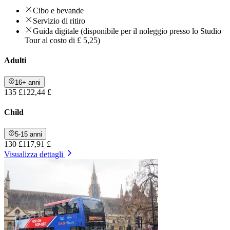
Cibo e bevande
Servizio di ritiro
Guida digitale (disponibile per il noleggio presso lo Studio
Tour al costo di £ 5,25)
Adulti
16+ anni
135 £
122,44 £
Child
5-15 anni
130 £
117,91 £
Visualizza dettagli