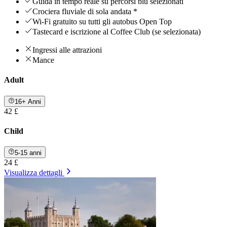
Guida in tempo reale su percorsi blu selezionati
Crociera fluviale di sola andata *
Wi-Fi gratuito su tutti gli autobus Open Top
Tastecard e iscrizione al Coffee Club (se selezionata)
Ingressi alle attrazioni
Mance
Adult
16+ Anni
42 £
Child
5-15 anni
24 £
Visualizza dettagli