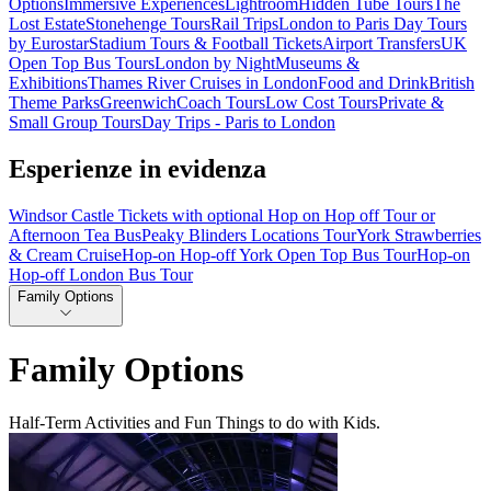
Options
Immersive Experiences
Lightroom
Hidden Tube Tours
The
Lost Estate
Stonehenge Tours
Rail Trips
London to Paris Day Tours
by Eurostar
Stadium Tours & Football Tickets
Airport Transfers
UK
Open Top Bus Tours
London by Night
Museums &
Exhibitions
Thames River Cruises in London
Food and Drink
British
Theme Parks
Greenwich
Coach Tours
Low Cost Tours
Private &
Small Group Tours
Day Trips - Paris to London
Esperienze in evidenza
Windsor Castle Tickets with optional Hop on Hop off Tour or
Afternoon Tea Bus
Peaky Blinders Locations Tour
York Strawberries
& Cream Cruise
Hop-on Hop-off York Open Top Bus Tour
Hop-on
Hop-off London Bus Tour
Family Options
Family Options
Half-Term Activities and Fun Things to do with Kids.