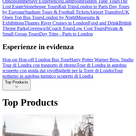
Options
Immersive Experiences
Lightroom
Hidden Tube Tours
The
Lost Estate
Stonehenge Tours
Rail Trips
London to Paris Day Tours
by Eurostar
Stadium Tours & Football Tickets
Airport Transfers
UK
Open Top Bus Tours
London by Night
Museums &
Exhibitions
Thames River Cruises in London
Food and Drink
British
Theme Parks
Greenwich
Coach Tours
Low Cost Tours
Private &
Small Group Tours
Day Trips - Paris to London
Esperienze in evidenza
Hop-on Hop-off London Bus Tour
Harry Potter Warner Bros. Studio
Tour di Londra con trasporto di ritorno
Tour di Londra in autobus
scoperto con guida dal vivo
Biglietti per la Torre di Londra
Tour
notturno in autobus turistico scoperto di Londra
Top Products
Top Products