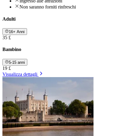
Ingresso alle attrazioni
Non saranno forniti rinfreschi
Adulti
16+ Anni
35 £
Bambino
5-15 anni
19 £
Visualizza dettagli