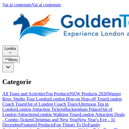
Vai al contenuto
Vai al contenuto
Londra
Menu
Categorie
All Tours and Activities
Top Products
NEW Products 2026
Warner
Bros. Studio Tour London
London Hop-on Hop-off Tours
London
Coach Tours
Out of London Coach Tours
Afternoon Tea in
London
London Attraction Tickets
Buckingham Palace
Out of
London Attractions
London Walking Tours
London Attraction Deals
- Combo Tickets
Christmas and New Year
New Year's Eve - 31
December
Featured Products
Fun Things To Do
Family