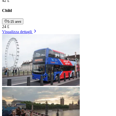
42 £
Child
5-15 anni
24 £
Visualizza dettagli