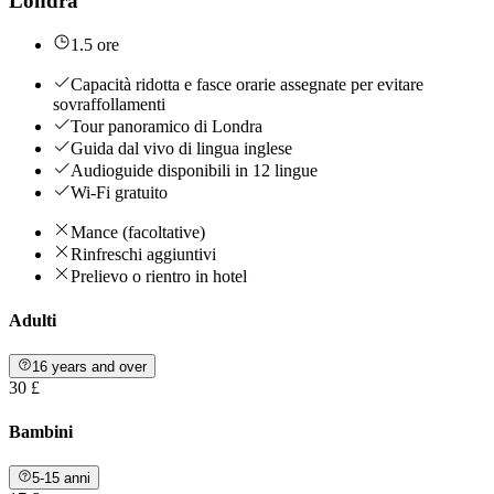
Londra
1.5 ore
Capacità ridotta e fasce orarie assegnate per evitare
sovraffollamenti
Tour panoramico di Londra
Guida dal vivo di lingua inglese
Audioguide disponibili in 12 lingue
Wi-Fi gratuito
Mance (facoltative)
Rinfreschi aggiuntivi
Prelievo o rientro in hotel
Adulti
16 years and over
30 £
Bambini
5-15 anni