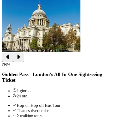
New
Golden Pass - London's All-In-One Sightseeing
Ticket
1 giorno
24 ore
Hop-on Hop-off Bus Tour
Thames river cruise
2 walking tours