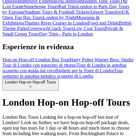
Options
Immersive Experiences
Lightroom
Hidden Tube Tours
The
Lost Estate
Stonehenge Tours
Rail Trips
London to Paris Day Tours
by Eurostar
Stadium Tours & Football Tickets
Airport Transfers
UK
Open Top Bus Tours
London by Night
Museums &
Exhibitions
Thames River Cruises in London
Food and Drink
British
Theme Parks
Greenwich
Coach Tours
Low Cost Tours
Private &
Small Group Tours
Day Trips - Paris to London
Esperienze in evidenza
Hop-on Hop-off London Bus Tour
Harry Potter Warner Bros. Studio
Tour di Londra con trasporto di ritorno
Tour di Londra in autobus
scoperto con guida dal vivo
Biglietti per la Torre di Londra
Tour
notturno in autobus turistico scoperto di Londra
London Hop-on Hop-off Tours
London Hop-on Hop-off Tours
London Bus Tours Looking for a hop-on hop-off bus tour of
London? Look no further, we have hop-on hop-off package deals,
open top bus tours for 1 day or 48 hours and much more to choose
from including free walking tours. From Buckingham Palace to