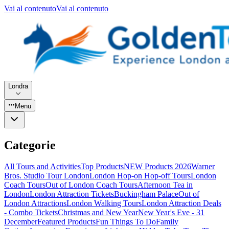
Vai al contenuto
Vai al contenuto
Londra
Menu
Categorie
All Tours and Activities
Top Products
NEW Products 2026
Warner
Bros. Studio Tour London
London Hop-on Hop-off Tours
London
Coach Tours
Out of London Coach Tours
Afternoon Tea in
London
London Attraction Tickets
Buckingham Palace
Out of
London Attractions
London Walking Tours
London Attraction Deals
- Combo Tickets
Christmas and New Year
New Year's Eve - 31
December
Featured Products
Fun Things To Do
Family