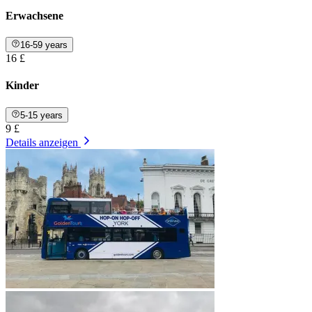
Erwachsene
16-59 years
16 £
Kinder
5-15 years
9 £
Details anzeigen