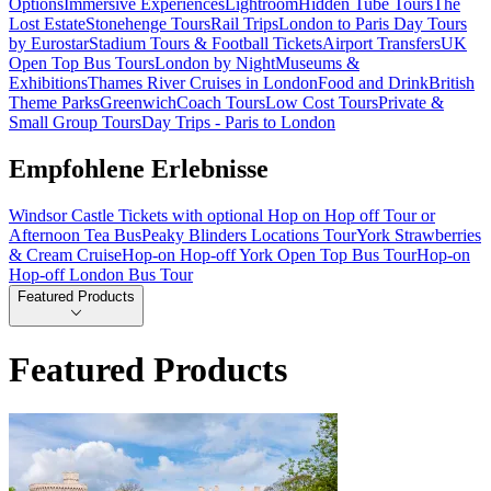
Options
Immersive Experiences
Lightroom
Hidden Tube Tours
The
Lost Estate
Stonehenge Tours
Rail Trips
London to Paris Day Tours
by Eurostar
Stadium Tours & Football Tickets
Airport Transfers
UK
Open Top Bus Tours
London by Night
Museums &
Exhibitions
Thames River Cruises in London
Food and Drink
British
Theme Parks
Greenwich
Coach Tours
Low Cost Tours
Private &
Small Group Tours
Day Trips - Paris to London
Empfohlene Erlebnisse
Windsor Castle Tickets with optional Hop on Hop off Tour or
Afternoon Tea Bus
Peaky Blinders Locations Tour
York Strawberries
& Cream Cruise
Hop-on Hop-off York Open Top Bus Tour
Hop-on
Hop-off London Bus Tour
Featured Products
Featured Products