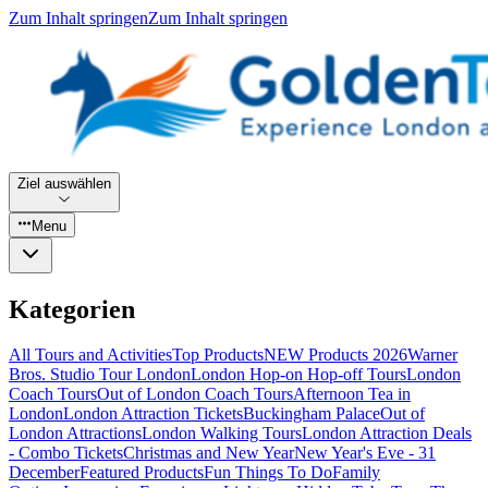
Zum Inhalt springen
Zum Inhalt springen
Ziel auswählen
Menu
Kategorien
All Tours and Activities
Top Products
NEW Products 2026
Warner
Bros. Studio Tour London
London Hop-on Hop-off Tours
London
Coach Tours
Out of London Coach Tours
Afternoon Tea in
London
London Attraction Tickets
Buckingham Palace
Out of
London Attractions
London Walking Tours
London Attraction Deals
- Combo Tickets
Christmas and New Year
New Year's Eve - 31
December
Featured Products
Fun Things To Do
Family