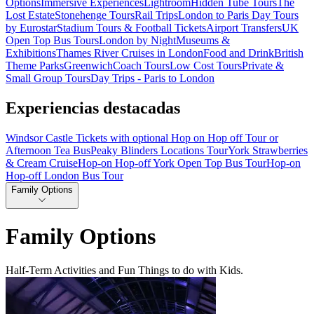
Options
Immersive Experiences
Lightroom
Hidden Tube Tours
The
Lost Estate
Stonehenge Tours
Rail Trips
London to Paris Day Tours
by Eurostar
Stadium Tours & Football Tickets
Airport Transfers
UK
Open Top Bus Tours
London by Night
Museums &
Exhibitions
Thames River Cruises in London
Food and Drink
British
Theme Parks
Greenwich
Coach Tours
Low Cost Tours
Private &
Small Group Tours
Day Trips - Paris to London
Experiencias destacadas
Windsor Castle Tickets with optional Hop on Hop off Tour or
Afternoon Tea Bus
Peaky Blinders Locations Tour
York Strawberries
& Cream Cruise
Hop-on Hop-off York Open Top Bus Tour
Hop-on
Hop-off London Bus Tour
Family Options
Family Options
Half-Term Activities and Fun Things to do with Kids.