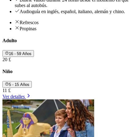
subes al autobús.
Audioguía en inglés, español, italiano, alemán y chino.
Refrescos
Propinas
Adulto
16 - 59 Años
20 £
Niño
5 - 15 Años
11 £
Ver detalles