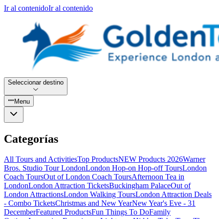
Ir al contenido
Ir al contenido
Seleccionar destino
Menu
Categorías
All Tours and Activities
Top Products
NEW Products 2026
Warner
Bros. Studio Tour London
London Hop-on Hop-off Tours
London
Coach Tours
Out of London Coach Tours
Afternoon Tea in
London
London Attraction Tickets
Buckingham Palace
Out of
London Attractions
London Walking Tours
London Attraction Deals
- Combo Tickets
Christmas and New Year
New Year's Eve - 31
December
Featured Products
Fun Things To Do
Family