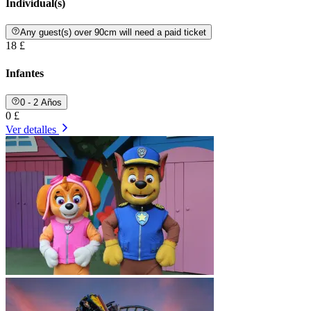
Individual(s)
Any guest(s) over 90cm will need a paid ticket
18 £
Infantes
0 - 2 Años
0 £
Ver detalles