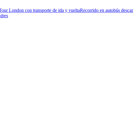
Tour London con transporte de ida y vuelta
Recorrido en autobús descap
ndres