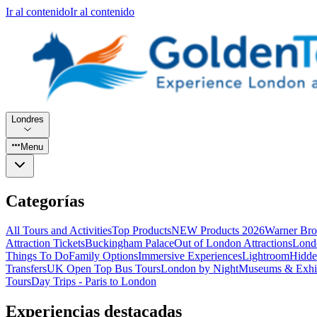
Ir al contenido
Ir al contenido
Londres
Menu
Categorías
All Tours and Activities
Top Products
NEW Products 2026
Warner Bro
Attraction Tickets
Buckingham Palace
Out of London Attractions
Lond
Things To Do
Family Options
Immersive Experiences
Lightroom
Hidde
Transfers
UK Open Top Bus Tours
London by Night
Museums & Exhib
Tours
Day Trips - Paris to London
Experiencias destacadas