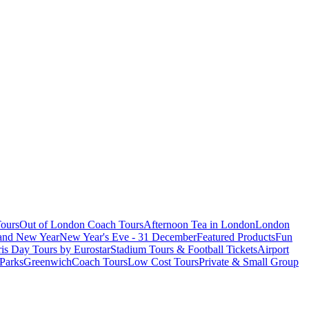
ours
Out of London Coach Tours
Afternoon Tea in London
London
 and New Year
New Year's Eve - 31 December
Featured Products
Fun
is Day Tours by Eurostar
Stadium Tours & Football Tickets
Airport
 Parks
Greenwich
Coach Tours
Low Cost Tours
Private & Small Group