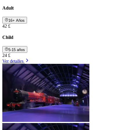
Adult
16+ Años
42 £
Child
5-15 años
24 £
Ver detalles