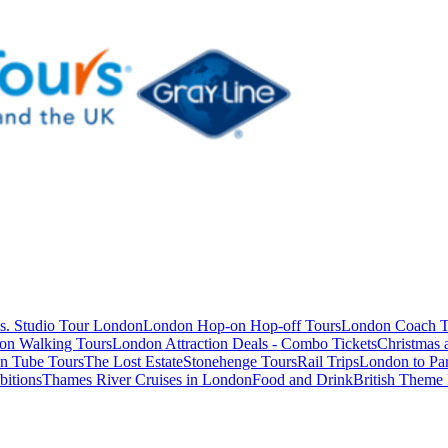
s. Studio Tour London
London Hop-on Hop-off Tours
London Coach T
on Walking Tours
London Attraction Deals - Combo Tickets
Christmas
n Tube Tours
The Lost Estate
Stonehenge Tours
Rail Trips
London to Par
itions
Thames River Cruises in London
Food and Drink
British Theme